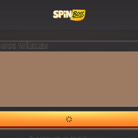
ONUS WÄHLEN
Wählen