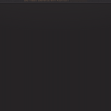
Du hast bereits ein Konto?
Einloggen