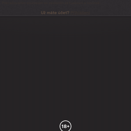
Pokračováním souhlasím se zasíláním aktualizací a novinek.
Už máte účet?
Přihlášení