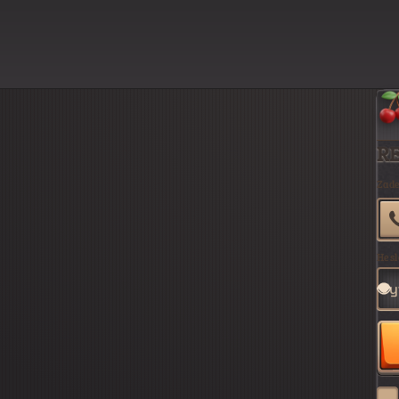
R
Zade
Hesl