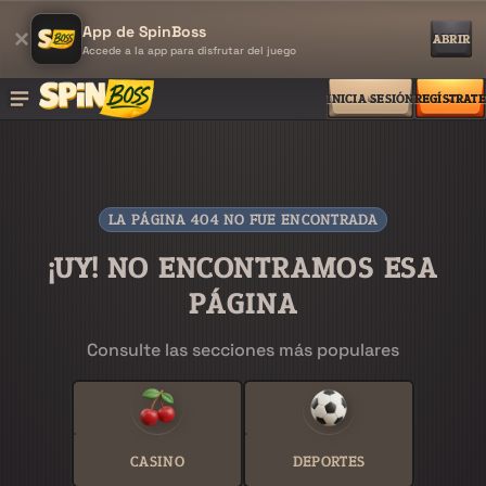
App de SpinBoss
ABRIR
Accede a la app para disfrutar del juego
INICIA SESIÓN
REGÍSTRATE
LA PÁGINA 404 NO FUE ENCONTRADA
¡UY! NO ENCONTRAMOS ESA
PÁGINA
Consulte las secciones más populares
CASINO
DEPORTES