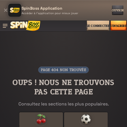
SpinBoss Application
OUVRIR
Accéder à l'application pour mieux jouer
SE CONNECTER
S'INSCRIRE
PAGE 404 NON TROUVÉE
OUPS ! NOUS NE TROUVONS
PAS CETTE PAGE
Consultez les sections les plus populaires.