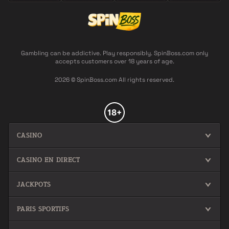
Gambling can be addictive. Play responsibly. SpinBoss.com only
accepts customers over 18 years of age.
2026 © SpinBoss.com All rights reserved.
CASINO
CASINO EN DIRECT
JACKPOTS
PARIS SPORTIFS