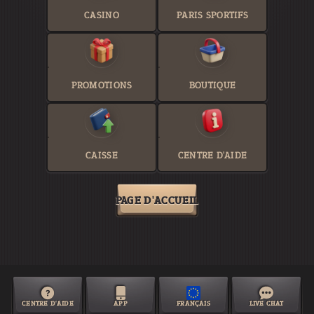
CASINO
PARIS SPORTIFS
PROMOTIONS
BOUTIQUE
CAISSE
CENTRE D'AIDE
PAGE D'ACCUEIL
CENTRE D'AIDE
APP
FRANÇAIS
LIVE CHAT