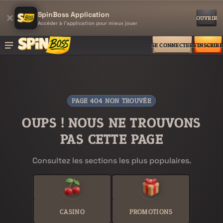
SpinBoss Application
OUVRIR
Accéder à l'application pour mieux jouer
SE CONNECTER
S'INSCRIRE
PAGE 404 NON TROUVÉE
OUPS ! NOUS NE TROUVONS
PAS CETTE PAGE
Consultez les sections les plus populaires.
CASINO
PROMOTIONS