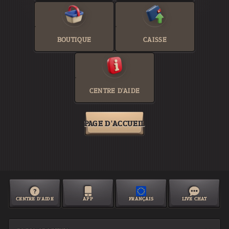
BOUTIQUE
CAISSE
CENTRE D'AIDE
PAGE D'ACCUEIL
CENTRE D'AIDE
APP
FRANÇAIS
LIVE CHAT