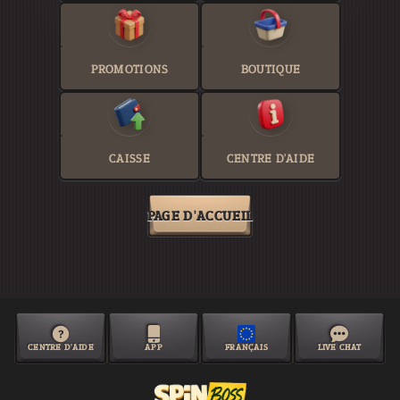
PROMOTIONS
BOUTIQUE
CAISSE
CENTRE D'AIDE
PAGE D'ACCUEIL
CENTRE D'AIDE
APP
FRANÇAIS
LIVE CHAT