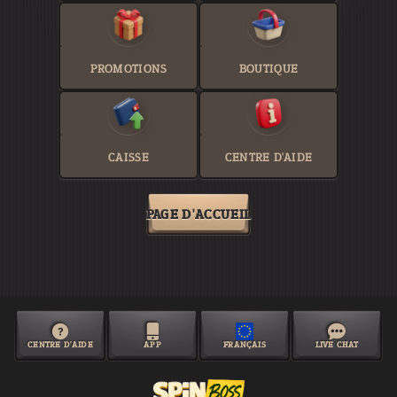
PROMOTIONS
BOUTIQUE
CAISSE
CENTRE D'AIDE
PAGE D'ACCUEIL
CENTRE D'AIDE
APP
FRANÇAIS
LIVE CHAT