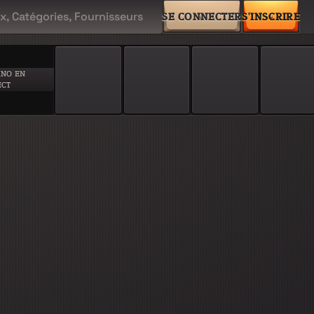
x, Catégories, Fournisseurs
SE CONNECTER
S'INSCRIRE
INO EN
ECT