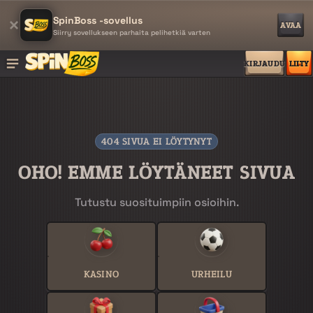
SpinBoss -sovellus
AVAA
Siirry sovellukseen parhaita pelihetkiä varten
KIRJAUDU
LIITY
404 SIVUA EI LÖYTYNYT
OHO! EMME LÖYTÄNEET SIVUA
Tutustu suosituimpiin osioihin.
KASINO
URHEILU