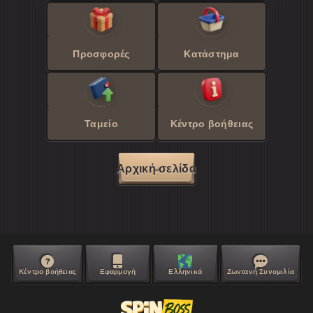
Προσφορές
Κατάστημα
Ταμείο
Κέντρο βοήθειας
Αρχική σελίδα
Κέντρο βοήθειας
Εφαρμογή
Ελληνικά
Ζωντανή Συνομιλία