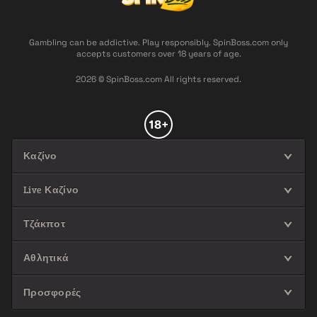
Gambling can be addictive. Play responsibly. SpinBoss.com only
accepts customers over 18 years of age.
2026 © SpinBoss.com All rights reserved.
Καζίνο
Live Καζίνο
Τζάκποτ
Αθλητικά
Προσφορές