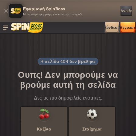
Εφαρμογή SpinBoss
Άνοιξε
Μπες στην εφαρμογή για καλύτερο παιχνίδι
Σύνδεση
Εγγραφή
Η σελίδα 404 δεν βρέθηκε
Ουπς! Δεν μπορούμε να
βρούμε αυτή τη σελίδα
Δες τις πιο δημοφιλείς ενότητες.
Καζίνο
Στοίχημα