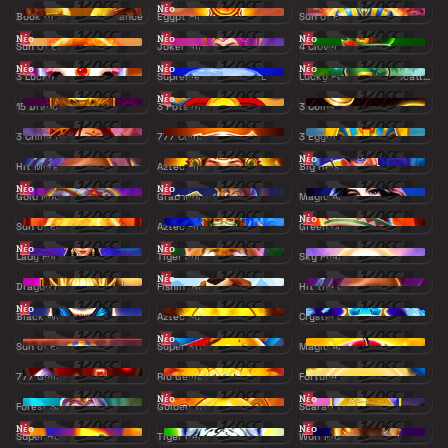
Nέο
Book of Sun: Multichance
Egypt Fire 2
Sun of Egypt 3
Nέο
Nέο
Nέο
Sun Of Egypt 5
Joker Glitz x1000
4 Clover Pots
Nέο
Nέο
Nέο
3 Lucky Sparks
Supreme Diamond XXL
Lucky Penny Power Scatter
Nέο
15 Dragon Pearls
3 Pots of Egypt
3 Coins
3 China Pots
777 Coins
3 Egypt Chests
Nέο
Hit More Gold!
Aztec Fire
Big Heist
Nέο
Nέο
Gold Nuggets
Grab More Gold!
Magic Apple
Nέο
Sun of Egypt
Aztec Fire 2
Green Chilli
Nέο
Nέο
Lady Fortune
Tiger Jungle
Sky Pearls
Nέο
Dragon Pearls
Fishin' Bear
Hit the Gold!
Nέο
Black Wolf
Aztec Sun
Crystal Scarabs
Nέο
Sun of Egypt 4
Super Sticky Piggy
Magic Apple 2
777 Gems Respin
Rio Gems
Fortune Globe
Nέο
Nέο
Forest Spirit
Golden Teapot
Scarab Temple
Nέο
Nέο
Super Hot Chilli
Tiger Gems
Wolf Night