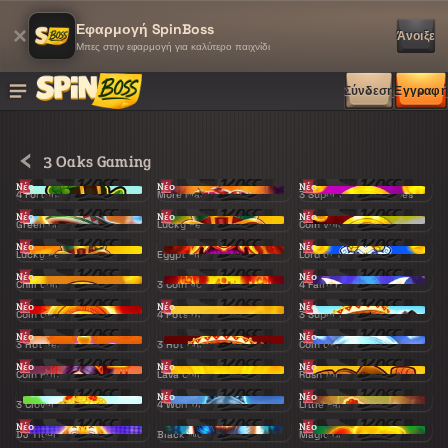
Εφαρμογή SpinBoss
Άνοιξε
Μπες στην εφαρμογή για καλύτερο παιχνίδι
Σύνδεση
Εγγραφή
3 Oaks Gaming
Nέο
Nέο
Nέο
4 Fortune Clovers
More Magic Apple
3 Super Coin Volcanoes
Nέο
Nέο
Nέο
Green Chilli 2
Lucky Penny
Coin Volcano
Nέο
Nέο
Lucky Penny 2
Egypt Fire
Lord of Thunder
Nέο
Nέο
Chili Coins
3 Coin Volcanoes
4 Fairy Flowers
Nέο
Nέο
Nέο
Coin UP: Hot Fire
4 Pots of Egypt
3 Super Hot Chillies
Nέο
Nέο
3 Hot Teapots
3 Hot Chillies
Coin UP: Lightning
Nέο
Nέο
Nέο
Coin Princess 1000
Lava Coins 2
Rush for Gold
Nέο
Nέο
3 Clover Pots
4 Wolf Drums
Little Farm
Nέο
Nέο
DJ Tiger x1000
Black Wolf 2
Magic Clovers