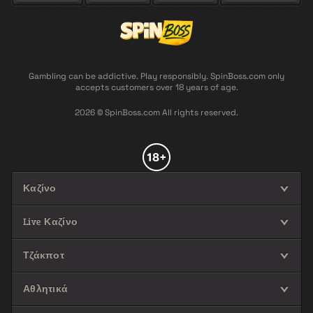
Gambling can be addictive. Play responsibly. SpinBoss.com only
accepts customers over 18 years of age.
2026 © SpinBoss.com All rights reserved.
Καζίνο
Live Καζίνο
Τζάκποτ
Αθλητικά