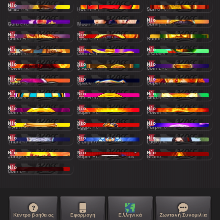
Nέο
Grab the Gold!
Hot Fire Fruits
Sun of Egypt 2
Nέο
Gold Express
Moon Sisters
Sunlight Princess
Nέο
Nέο
China Festival
Lava Coins
Buddha Megaways
Nέο
Nέο
Nέο
3 African Drums
Coin Lamp
3 Clover Pots Extra
Nέο
Nέο
Nέο
Power Sun
3 Aztec Temples
Coin Express
Nέο
Nέο
Nέο
Dancing Joker
Space Coins
Super China Pots
Nέο
Nέο
Nέο
3 Jewel Crowns
777 Fruity Coins
Amazonian Wins
Nέο
Nέο
Nέο
Coin Volcano 2
Super Hot Teapots
Power Sun XXL
Nέο
Nέο
Nέο
4 African Drums
Egypt Power x1000
Purple Diamond
Nέο
Nέο
Nέο
Thunder Tiger
3 Olymp Fortunes
Lucky Apple x1000
Nέο
Nέο
Nέο
Jungle Volcano
Super Hotfire Diamonds
Grand
Nέο
Coin UP Volcano
Κέντρο βοήθειας
Εφαρμογή
Ελληνικά
Ζωντανή Συνομιλία