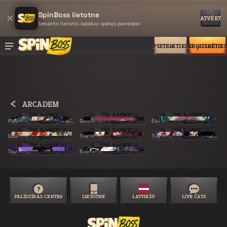
SpinBoss lietotne
ATVĒRT
Izmanto lietotni labākai spēles pieredzei
PIETEIKTIES
REĢISTRĒTIES
ARCADEM
Flashback Heroes: 243 Ways
Demon Academy
Evil Elf
Guardians Of Inari
The Armory
The Hatter’s Mad Tea Party
Tap House
Eternal Night
PALĪDZĪBAS CENTRS
LIETOTNE
LATVIEŠU
LIVE ČATS