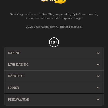
Gambling can be addictive. Play responsibly. SpinBoss.com only
accepts customers over 18 years of age.
2026 © SpinBoss.com All rights reserved.
KAZINO
LIVE KAZINO
DŽEKPOTI
SPORTS
PIEDĀVĀJUMI