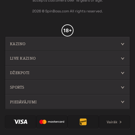
accepts customers over 18 years of age.
2026 © SpinBoss.com All rights reserved.
KAZINO
LIVE KAZINO
DŽEKPOTI
SPORTS
PIEDĀVĀJUMI
Vairāk