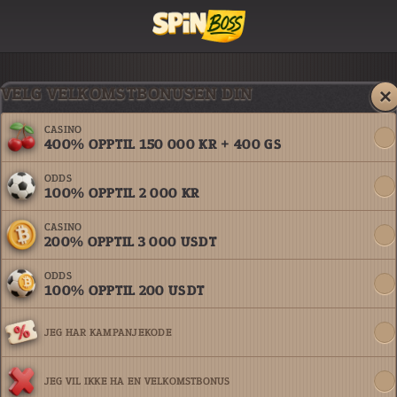
VELG VELKOMSTBONUSEN DIN
CASINO
400% OPPTIL 150 000 KR + 400 GS
ODDS
100% OPPTIL 2 000 KR
CASINO
200% OPPTIL 3 000 USDT
ODDS
100% OPPTIL 200 USDT
JEG HAR KAMPANJEKODE
JEG VIL IKKE HA EN VELKOMSTBONUS