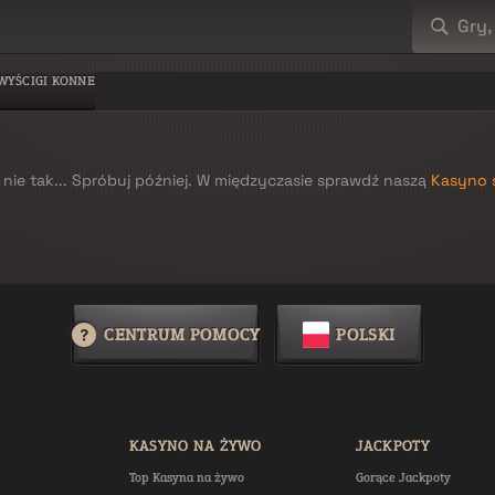
Gry,
WYŚCIGI KONNE
nie tak... Spróbuj później. W międzyczasie sprawdź naszą
Kasyno 
CENTRUM POMOCY
POLSKI
KASYNO NA ŻYWO
JACKPOTY
Top Kasyna na żywo
Gorące Jackpoty