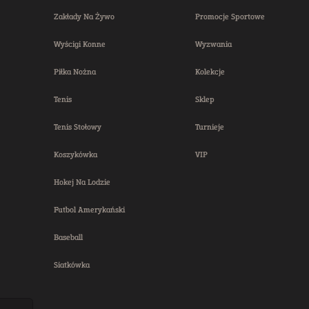
Zakłady Na Żywo
Promocje Sportowe
Wyścigi Konne
Wyzwania
Piłka Nożna
Kolekcje
Tenis
Sklep
Tenis Stołowy
Turnieje
Koszykówka
VIP
Hokej Na Lodzie
Futbol Amerykański
Baseball
Siatkówka