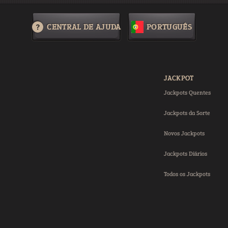
CENTRAL DE AJUDA
PORTUGUÊS
JACKPOT
Jackpots Quentes
Jackpots da Sorte
Novos Jackpots
Jackpots Diários
Todos os Jackpots