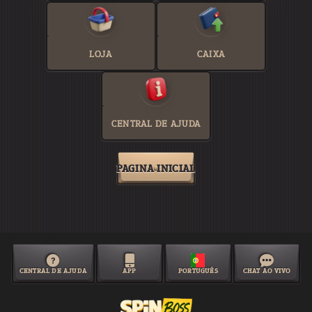
LOJA
CAIXA
CENTRAL DE AJUDA
PAGINA INICIAL
CENTRAL DE AJUDA
APP
PORTUGUÊS
CHAT AO VIVO