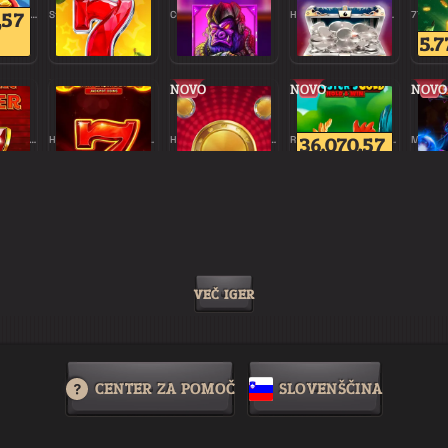
,57
3 Golden Baskets: Treasure Tides
Star Heat 40
Cyber Beast
Hot Slot Platinum Coins
777 Str
5.7
NOVO
NOVO
NOVO
36.070,57
Super Power Bell Link Boost
Hot Slot:777 Cash Out
Hit Coins 2 Hold and Spin
Rooster's Gold: Hold & Win
Magic T
€
NOVO
NOVO
NOVO
36.070,57
Super Cash Boost: Hold & Win
Flaming Jaguar Jackpot
Fiery Slots Cash Mesh Ultra
Bloody
€
5.7
VEČ IGER
CENTER ZA POMOČ
SLOVENŠČINA