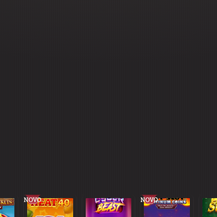
NOVO
NOVO