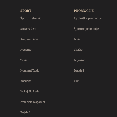
ŠPORT
PROMOCIJE
Športna stavnica
Igralniške promocije
Stave v živo
Športne promocije
Konjske dirke
Izzivi
Nogomet
Zbirke
Tenis
Trgovina
Namizni Tenis
Turnirji
Košarka
VIP
Hokej Na Ledu
Ameriški Nogomet
Bejzbol