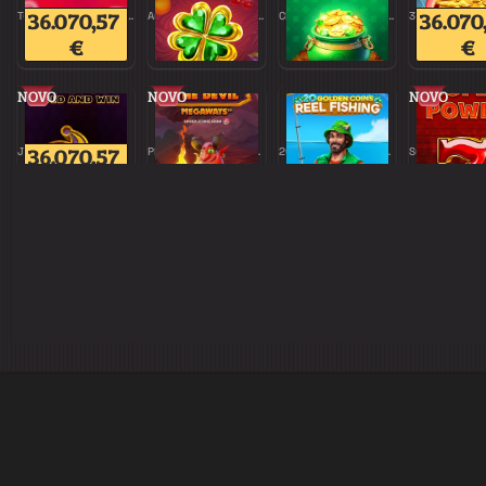
36.070,57
36.070
Turbo Diamonds: Hold & Win
Art of Gold - Golden Coins Link
Clover Coins 4x4 Unlimited Fortune
€
€
NOVO
NOVO
NOVO
36.070,57
JJ 1000: Hold & Win
Play With the Devil Megaways
20 Golden Coins: Reel Fishing
€
NOVO
NOVO
NOVO
NOVO
Flaming Peppers Hold and Spin
Paws of Egypt
Cocktail Rush Buy Bonus
Wild Firemen