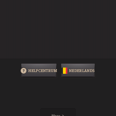
HELPCENTRUM
NEDERLANDS
Meer