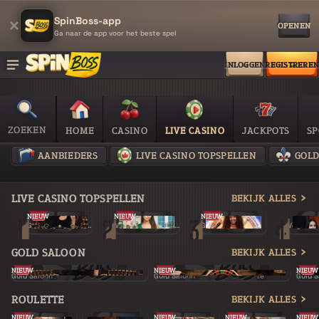
SpinBoss-app
OPENEN
Ga naar de app voor het beste spel
INLOGGEN
REGISTREREN
ZOEKEN
S
HOME
LIVE CASINO
JACKPOTS
CASINO
AANBIEDERS
LIVE CASINO TOPSPELLEN
GOLD
LIVE CASINO TOPSPELLEN
BEKIJK ALLES
NIEUW
NIEUW
NIEUW
1
2
3
4
Gold Saloon Blackjack
Monaco Blackjack 1
Gravity Wheel
GOLD SALOON
BEKIJK ALLES
NIEUW
NIEUW
NIEUW
Gold Saloon Blackjack
Gold Saloon ShowTime Roulette
Gold S
ROULETTE
BEKIJK ALLES
NIEUW
NIEUW
NIEUW
NIEUW