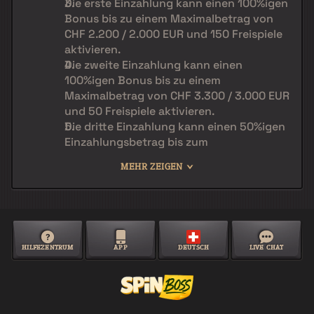
3.
Die erste Einzahlung kann einen 100%igen
Bonus bis zu einem Maximalbetrag von
CHF 2.200 / 2.000 EUR und 150 Freispiele
aktivieren.
4.
Die zweite Einzahlung kann einen
100%igen Bonus bis zu einem
Maximalbetrag von CHF 3.300 / 3.000 EUR
und 50 Freispiele aktivieren.
5.
Die dritte Einzahlung kann einen 50%igen
Einzahlungsbetrag bis zum
Maximalbetrag von CHF 6.600 / 6.000 EUR
MEHR ZEIGEN
und 50 Freispiele aktivieren.
6.
Die vierte Einzahlung kann eine 150%ige
Einzahlung bis zum Maximalbetrag von
CHF 4.400 / 4.000 EUR und 150 Freispiele
aktivieren.
7.
Der Bonus wird sofort nach einer
HILFEZENTRUM
APP
DEUTSCH
LIVE CHAT
erfolgreichen Einzahlung gutgeschrieben.
Bitte kontaktieren Sie uns per Live-Chat
oder E-Mail unter
support@spinboss.com
,
sollte der Bonus nicht gutgeschrieben