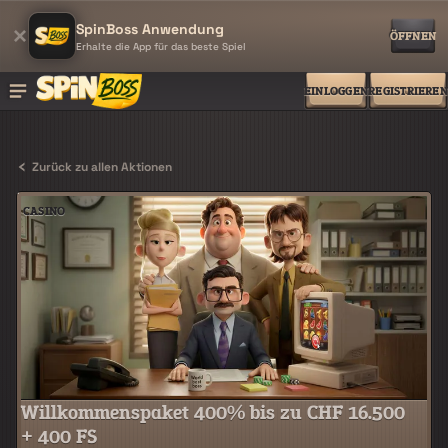
SpinBoss Anwendung
ÖFFNEN
Erhalte die App für das beste Spiel
EINLOGGEN
REGISTRIEREN
Zurück zu allen Aktionen
CASINO
Willkommenspaket 400% bis zu CHF 16.500
+ 400 FS