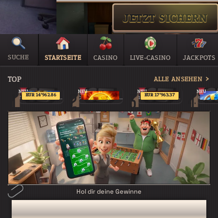
JETZT SICHERN
SUCHE
STARTSEITE
LIVE-CASINO
JACKPOTS
CASINO
TOP
ALLE ANSEHEN
NEU
NEU
NEU
NEU
1
2
3
4
EUR 14’962.86
EUR 17’963.37
Thunderline Express: Hold & Win
Cash Connection Golden Book of Ra
40 Power Hot Triple Boost Golden Coins Link
Royal St
Hol dir deine Gewinne
WÖCHENTLICH CHF 110.000 ZU
GEWINNEN.