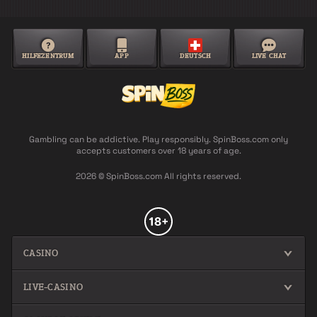
HILFEZENTRUM
APP
DEUTSCH
LIVE CHAT
Gambling can be addictive. Play responsibly. SpinBoss.com only
accepts customers over 18 years of age.
2026 © SpinBoss.com All rights reserved.
CASINO
LIVE-CASINO