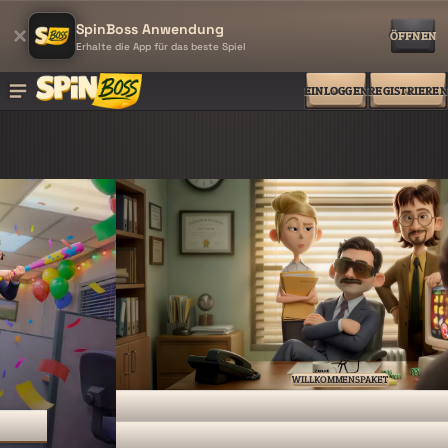
SpinBoss Anwendung
ÖFFNEN
Erhalte die App für das beste Spiel
EINLOGGEN
REGISTRIEREN
WILLKOMMENSPAKET
400%
BIS ZU
CHF 16
SDT
+ 400 FS