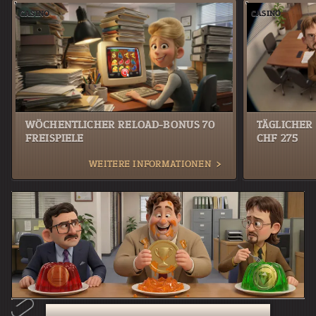
CASINO
CASINO
WÖCHENTLICHER RELOAD-BONUS 70
TÄGLICHER
FREISPIELE
CHF 275
WEITERE INFORMATIONEN
ERFÜLLE MISSIONEN UND HOL