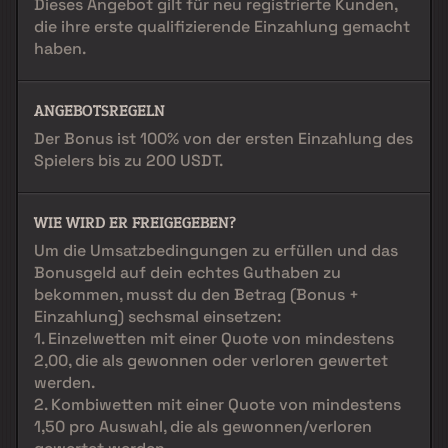
Dieses Angebot gilt für neu registrierte Kunden,
die ihre erste qualifizierende Einzahlung gemacht
haben.
ANGEBOTSREGELN
Der Bonus ist 100% von der ersten Einzahlung des
Spielers bis zu 200 USDT.
WIE WIRD ER FREIGEGEBEN?
Um die Umsatzbedingungen zu erfüllen und das
Bonusgeld auf dein echtes Guthaben zu
bekommen, musst du den Betrag (Bonus +
Einzahlung) sechsmal einsetzen:
1.
Einzelwetten mit einer Quote von mindestens
2,00, die als gewonnen oder verloren gewertet
werden.
2.
Kombiwetten mit einer Quote von mindestens
1,50 pro Auswahl, die als gewonnen/verloren