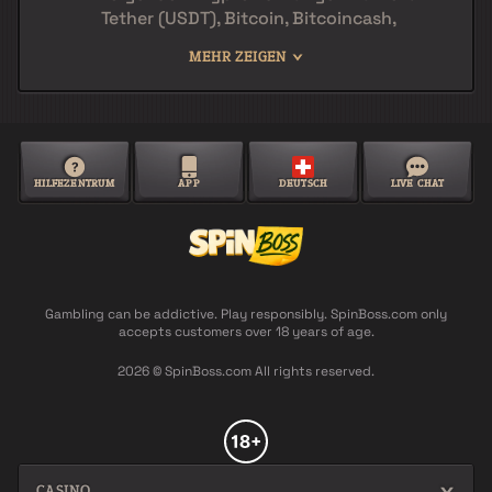
Tether (USDT), Bitcoin, Bitcoincash,
Litecoin, Ethereum, Ripple, USD Coin.
MEHR ZEIGEN
3.2.
Um den Bonus zu bekommen, musst du
den ganzen ersten Einzahlungsbetrag
mindestens einmal mit einer Quote von
mindestens 1,50 einsetzen. Alle Wetten
müssen ausgewertet sein.
3.3.
Der Bonus wird automatisch auf das
HILFEZENTRUM
APP
DEUTSCH
LIVE CHAT
Konto des Spielers gutgeschrieben,
sobald die Umsatzbedingungen für die
qualifizierende Einzahlung erfüllt sind. Der
Kunde hat das Recht/die Option, ihn über
den Tab „Meine Boni“ zu stornieren.
Gambling can be addictive. Play responsibly. SpinBoss.com only
4.
Kunden, die schon mal echtes Geld auf ihr
accepts customers over 18 years of age.
Konto eingezahlt haben, können diese
2026 © SpinBoss.com All rights reserved.
Aktion leider nicht nutzen.
4.1.
Einzahlungen über Skrill oder Neteller
zählen nicht für diese Aktion.
4.2.
Ein Auszahlungsantrag vor
Beanspruchung des Bonus oder gerade
CASINO