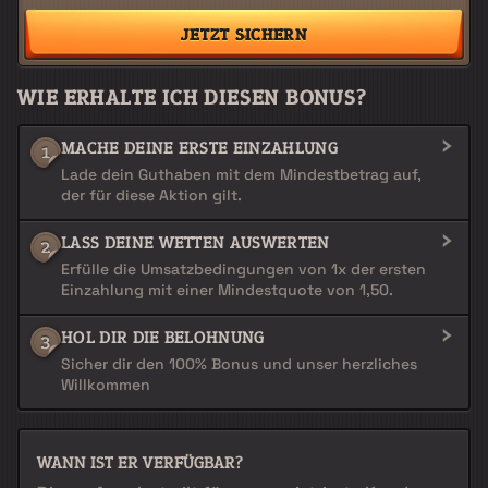
JETZT SICHERN
WIE ERHALTE ICH DIESEN BONUS?
MACHE DEINE ERSTE EINZAHLUNG
1
Lade dein Guthaben mit dem Mindestbetrag auf,
der für diese Aktion gilt.
LASS DEINE WETTEN AUSWERTEN
2
Erfülle die Umsatzbedingungen von 1x der ersten
Einzahlung mit einer Mindestquote von 1,50.
HOL DIR DIE BELOHNUNG
3
Sicher dir den 100% Bonus und unser herzliches
Willkommen
WANN IST ER VERFÜGBAR?