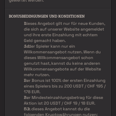
gewertet werden.
BONUSBEDINGUNGEN UND KONDITIONEN
1.
Dieses Angebot gilt nur für neue Kunden,
die sich auf unserer Website angemeldet
und ihre erste Einzahlung mit echtem
Geld gemacht haben.
1.1.
Jeder Spieler kann nur ein
Willkommensangebot nutzen. Wenn du
dieses Willkommensangebot schon
genutzt hast, kannst du keine anderen
Willkommensangebote auf der Website
mehr nutzen.
2.
Der Bonus ist 100% der ersten Einzahlung
eines Spielers bis zu 200 USDT / CHF 195 /
178 EUR.
3.
Der Mindesteinzahlungsbetrag für diese
Aktion ist 20 USDT / CHF 19 / 18 EUR.
3.1.
Für dieses Angebot kannst du die
folgenden Kryptowährungen nutzen: