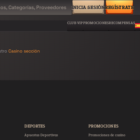
os, Categorías, Proveedores
INICIA SESIÓN
REGÍSTRATE
CLUB VIP
PROMOCIONES
RECOMPENSAS
stro
Casino sección
DEPORTES
PROMOCIONES
Apuestas Deportivas
Promociones de casino