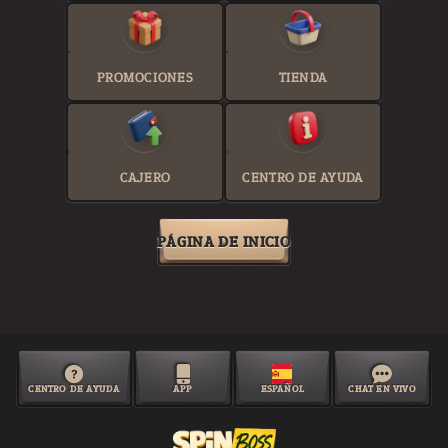
PROMOCIONES
TIENDA
CAJERO
CENTRO DE AYUDA
PÁGINA DE INICIO
CENTRO DE AYUDA
APP
ESPAÑOL
CHAT EN VIVO