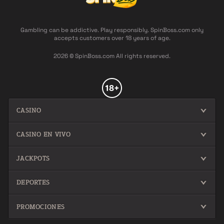
Gambling can be addictive. Play responsibly. SpinBoss.com only
accepts customers over 18 years of age.
2026 © SpinBoss.com All rights reserved.
CASINO
CASINO EN VIVO
JACKPOTS
DEPORTES
PROMOCIONES