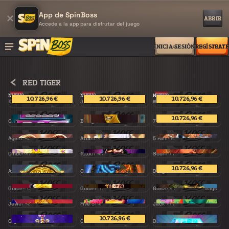
App de SpinBoss
ABRIR
Accede a la app para disfrutar del juego
INICIA SESIÓN
REGÍSTRATE
RED TIGER
NUEVO
NUEVO
NUEVO
10.726,96 €
10.726,96 €
10.726,96 €
Dynamite Riches The Mother Lode
Jackpot Train
World Football Fortunes
10.726,96 €
Cash Ultimate
Betty, Boris and Boo
777 Strike
Agent Royale
Atlantis
5 Families
Cinderella's Ball
10,001 Nights
Bounty Raid
10.726,96 €
Aztec Spins
Clash of the Beasts
Dragon's Luck
Golden Offer
Golden Tsar
Gonzo's Quest Megaways
Jewel Scarabs
Five Star Power Reels
Jack in a Pot
10.726,96 €
Crystal Mirror
Cotton Gang Affair
Diamond Blitz