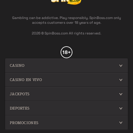
Gambling can be addictive. Play responsibly. SpinBoss.com only
accepts customers over 18 years of age.
2026 © SpinBoss.com All rights reserved.
CASINO
CASINO EN VIVO
JACKPOTS
DEPORTES
PROMOCIONES