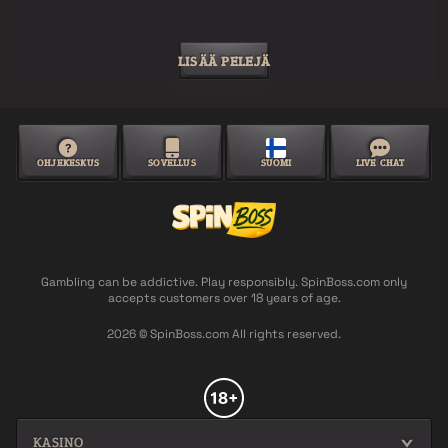
UUSI
VIP Blackjack 7
Bar Blackjack 3
Venice BJ 4
UUSI
UUSI
UUSI
iDealer Blackjack
BlackJack A
Speed BlackJack C
LISÄÄ PELEJÄ
UUSI
UUSI
UUSI
BlackJack B
BlackJack Aura C
BlackJack Aura D
OHJEKESKUS
SOVELLUS
SUOMI
LIVE CHAT
Gambling can be addictive. Play responsibly. SpinBoss.com only
accepts customers over 18 years of age.
2026 © SpinBoss.com All rights reserved.
KASINO