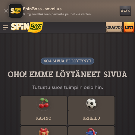
SpinBoss -sovellus
AVAA
Siirry sovellukseen parhaita pelihetkiä varten
KIRJAUDU
LIITY
404 SIVUA EI LÖYTYNYT
OHO! EMME LÖYTÄNEET SIVUA
Tutustu suosituimpiin osioihin.
KASINO
URHEILU