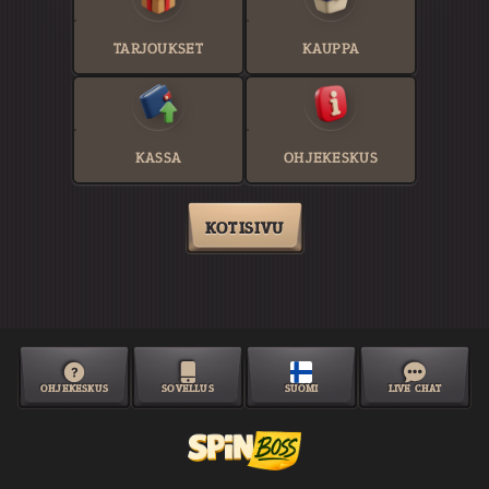
TARJOUKSET
KAUPPA
KASSA
OHJEKESKUS
KOTISIVU
OHJEKESKUS
SOVELLUS
SUOMI
LIVE CHAT