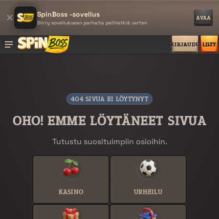
SpinBoss -sovellus
AVAA
Siirry sovellukseen parhaita pelihetkiä varten
KIRJAUDU
LIITY
404 SIVUA EI LÖYTYNYT
OHO! EMME LÖYTÄNEET SIVUA
Tutustu suosituimpiin osioihin.
KASINO
URHEILU