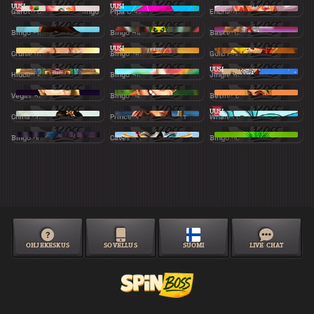
UUSI
UUSI
Garoto de Ipanema Bingo
Pipa Crash
Enchanted Cash
Bingo Pirata
Bingo Halloween
Basketball Pro
UUSI
Cruise of Fortune
Bingo Tesoro Maya
Gold Fever
UUSI
Hidden Kingdom
Bingo Billion Llama
Jingle Bell Bingo
Vegas Baby
Bingo banana
Betina Bingo
UUSI
China Charms
Princess of the Ocean
Whales of Fortune
Bingo bruxaria
Caves n Treasures
Bingo hortinha
OHJEKESKUS
SOVELLUS
SUOMI
LIVE CHAT