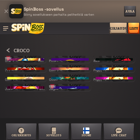
SpinBoss -sovellus
AVAA
Siirry sovellukseen parhaita pelihetkiä varten
KIRJAUDU
LIITY
CROCO
UUSI
Star Boost: Hold and Win
Plinko Fortune
AviX
777 Hell Streak
Coin Spark
Piggy Party
Coin Train
Clover Strike
Piggy Party XL
UUSI
Joker Streak XL: Hold and Win
Jaguar Coins
OHJEKESKUS
SOVELLUS
SUOMI
LIVE CHAT