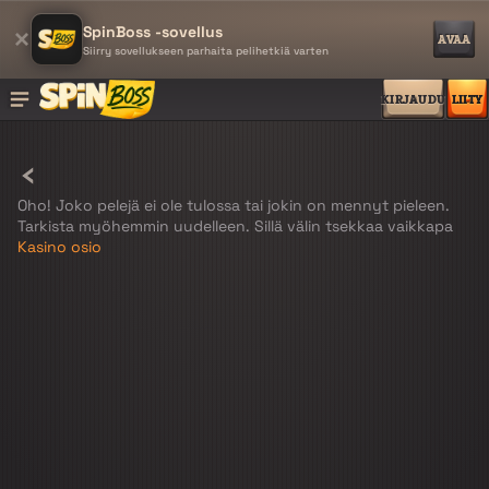
SpinBoss -sovellus
AVAA
Siirry sovellukseen parhaita pelihetkiä varten
KIRJAUDU
LIITY
Oho! Joko pelejä ei ole tulossa tai jokin on mennyt pieleen.
Tarkista myöhemmin uudelleen. Sillä välin tsekkaa vaikkapa
Kasino osio