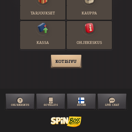
TARJOUKSET
KAUPPA
KASSA
OHJEKESKUS
KOTISIVU
OHJEKESKUS
SOVELLUS
SUOMI
LIVE CHAT