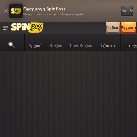
Εφαρμογή SpinBoss
Άνοιξε
Μπες στην εφαρμογή για καλύτερο παιχνίδι
Σύνδεση
Εγγραφή
Στοίχ
Αρχική
Live Καζίνο
Τζάκποτ
Καζίνο