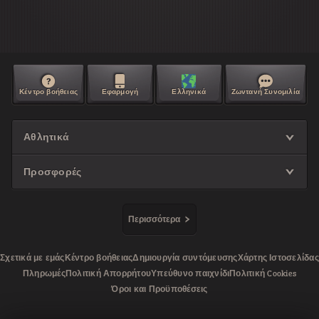
Κέντρο βοήθειας
Εφαρμογή
Ελληνικά
Ζωντανή Συνομιλία
Αθλητικά
Προσφορές
Περισσότερα
Σχετικά με εμάς
Κέντρο βοήθειας
Δημιουργία συντόμευσης
Χάρτης Ιστοσελίδας
Πληρωμές
Πολιτική Απορρήτου
Υπεύθυνο παιχνίδι
Πολιτική Cookies
Όροι και Προϋποθέσεις