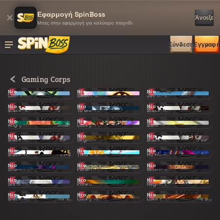
Εφαρμογή SpinBoss
Άνοιξε
Μπες στην εφαρμογή για καλύτερο παιχνίδι
Σύνδεση
Εγγραφή
Gaming Corps
Nέο
Nέο
Nέο
Coin Miner
Sweet Miner
Jet Lucky 2
Nέο
Nέο
Nέο
BlackJack MultiHand
To Mars and Beyond
Blackjack Single Hand
Nέο
Nέο
Nέο
Angry Elf Christmas Miner
Lucky O'Miner
Bank or Bust
Nέο
Nέο
Nέο
Blackjack Multihand VIP
Skyliner
Blackjack Singlehand VIP
Nέο
Nέο
Nέο
Blackjack MultiHand 21+3
Tikiz N Juice
Ho Ho HODL
Nέο
Nέο
Nέο
Stormy Witch
Penalty Champion
Mining Madness
Nέο
Nέο
Nέο
SIX or OUT!
Plinko
Raging Zeus
Nέο
Nέο
Nέο
Blackjack Bonus Wheel 1000
Lucky Yuanbao
Luke E. Chance and the Book of Luck