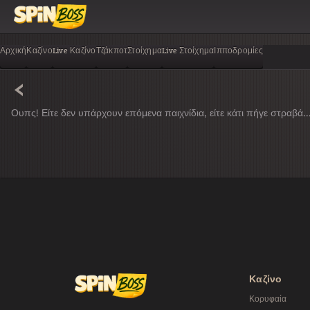
Αρχική
Καζίνο
Live Καζίνο
Τζάκποτ
Στοίχημα
Live Στοίχημα
Ιπποδρομίες
Ουπς! Είτε δεν υπάρχουν επόμενα παιχνίδια, είτε κάτι πήγε στραβά.
Καζίνο
Κορυφαία