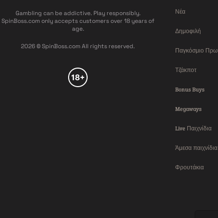
Νέα
Gambling can be addictive. Play responsibly.
SpinBoss.com only accepts customers over 18 years of
age.
Δημοφιλή
2026 © SpinBoss.com All rights reserved.
Παγκόσμιο Πρω
Τζάκποτ
Bonus Buys
Megaways
Live Παιχνίδια
Άμεσα παιχνίδια
Φρουτάκια