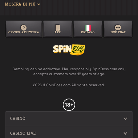
MOSTRA DI PIÙ
essere massimizzati. Siamo convinti che i migliori bonus di deposito del
casinò debbano essere vantaggiosi per ogni tipo di giocatore. Quindi,
che tu sia un nuovo utente della piattaforma o uno dei nostri clienti
abituali, un appassionato di giochi da casinò o un scommettitore
sportivo esperto, il nostro catalogo di
bonus casinò
è ricco di offerte
vantaggiose pensate per aiutarti a prolungare il tuo tempo di gioco.
CENTRO ASSISTENZA
APP
ITALIANO
LIVE CHAT
Entra nel mondo di SpinBoss e scopri le promozioni create
appositamente per te.
SPINBOSS PROMOZIONI CASINÒ E SPORT PER TUTTI I
GIOCATORI E SCOMMETTITORI
SpinBoss offre un'incredibile selezione di promozioni per il casinò e
Gambling can be addictive. Play responsibly. SpinBoss.com only
offerte per lo sport, adatte a ogni tipo di giocatore. Le nostre
accepts customers over 18 years of age.
promozioni per il casinò e lo sport sono strutturate per offrire un valore
continuo, dal momento dell'iscrizione fino alla tua ultima sessione di
2026 © SpinBoss.com All rights reserved.
gioco. SpinBoss offre una varietà di offerte regolarmente aggiornate,
tra cui bonus di ricarica, programmi di cashback, quote maggiorate e
offerte speciali esclusive. Scopri una panoramica di ciò che ti aspetta!
Un bonus di benvenuto per il casinò: la nostra offerta di benvenuto
sui tuoi primi tre depositi
Altre promozioni per il casinò: bonus di ricarica settimanali e del
CASINÒ
weekend, che ti aiutano a mantenere alto il livello delle tue giocate.
Offerte di cashback alle slot: recupera parte del denaro speso in giri
non vincenti alle slot machine, ogni giorno e settimanalmente.
CASINÒ LIVE
Cashback al casinò live: rimborso sulle perdite nei giochi con