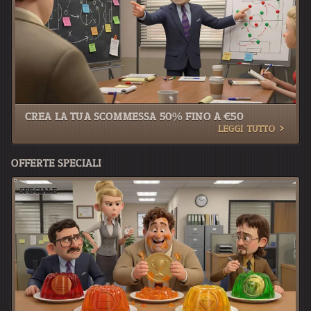
CREA LA TUA SCOMMESSA 50% FINO A €50
LEGGI TUTTO
OFFERTE SPECIALI
SPECIALE