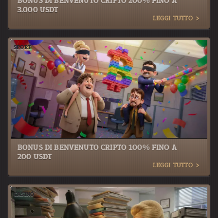
BONUS DI BENVENUTO CRIPTO 200% FINO A
3.000 USDT
LEGGI TUTTO
SPORT
BONUS DI BENVENUTO CRIPTO 100% FINO A
200 USDT
LEGGI TUTTO
CASINÒ