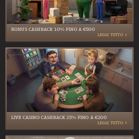
BONUS CASHBACK 10% FINO A €500
LEGGI TUTTO
CASINÒ
LIVE CASINO CASHBACK 25% FINO A €200
LEGGI TUTTO