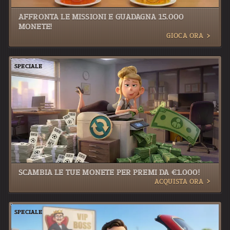
AFFRONTA LE MISSIONI E GUADAGNA 15.000
MONETE!
GIOCA ORA
SPECIALE
SCAMBIA LE TUE MONETE PER PREMI DA €1.000!
ACQUISTA ORA
SPECIALE