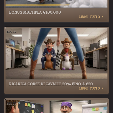
BONUS MULTIPLA €100.000
LEGGI TUTTO
SPORT
RICARICA CORSE DI CAVALLI! 50% FINO A €50
LEGGI TUTTO
SPORT