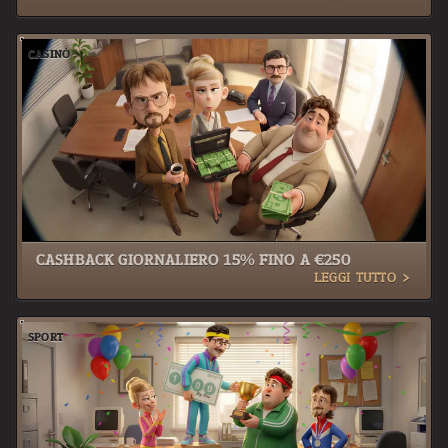
CASINÒ
CASHBACK GIORNALIERO 15% FINO A €250
LEGGI TUTTO
SPORT