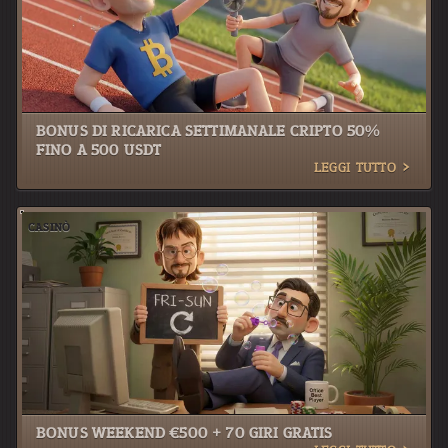
BONUS DI RICARICA SETTIMANALE CRIPTO 50%
FINO A 500 USDT
LEGGI TUTTO
CASINÒ
BONUS WEEKEND €500 + 70 GIRI GRATIS