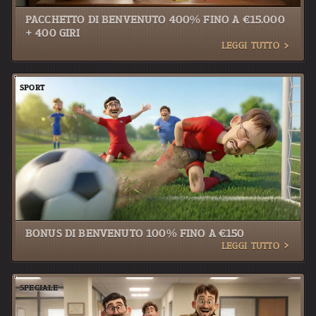
PACCHETTO DI BENVENUTO 400% FINO A €15.000
+ 400 GIRI
LEGGI TUTTO
SPORT
BONUS DI BENVENUTO 100% FINO A €150
LEGGI TUTTO
SPECIALE