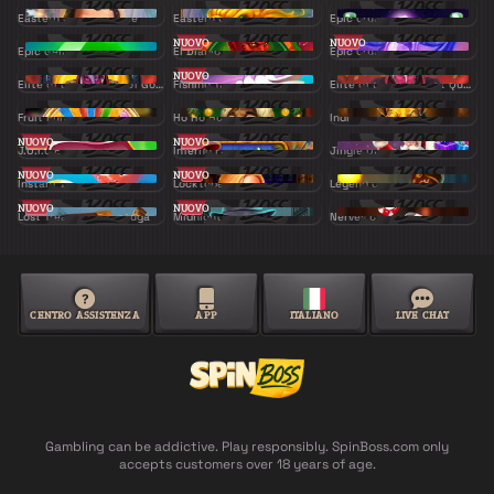
Eastern Gold 6 Deluxe
Eastern Gold
Epic Crystal
NUOVO
NUOVO
Epic Gems
El Diablo
Epic Crystal Deluxe
NUOVO
Elite of Evil - Portal of Gold
Fishing Trawler
Elite of Evil: The First Quest
Fruit Punch Up
Ho Ho Ho
Indi
NUOVO
NUOVO
J.U.I.C.E Trio Bonus
Inferno Fortune
Jingle Up
NUOVO
NUOVO
Instant Bingo
Locktoberfest
Legend of Perseus
NUOVO
NUOVO
Lost Treasure of Tortuga
Midnight Purrsuit
Nerves of Steal
CENTRO ASSISTENZA
APP
ITALIANO
LIVE CHAT
Gambling can be addictive. Play responsibly. SpinBoss.com only
accepts customers over 18 years of age.