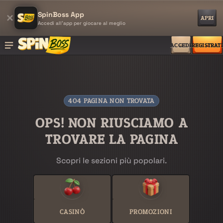
SpinBoss App
APRI
Accedi all'app per giocare al meglio
ACCEDI
REGISTRATI
404 PAGINA NON TROVATA
OPS! NON RIUSCIAMO A
TROVARE LA PAGINA
Scopri le sezioni più popolari.
CASINÒ
PROMOZIONI