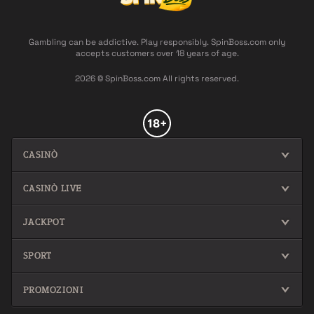
Gambling can be addictive. Play responsibly. SpinBoss.com only
accepts customers over 18 years of age.
2026 © SpinBoss.com All rights reserved.
CASINÒ
CASINÒ LIVE
JACKPOT
SPORT
PROMOZIONI