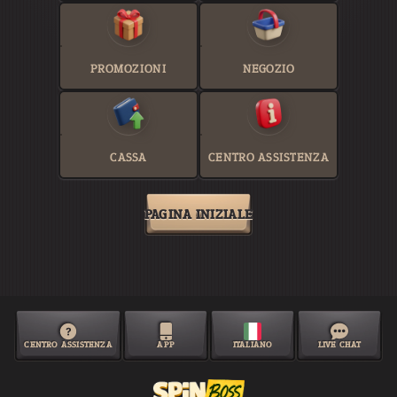
PROMOZIONI
NEGOZIO
CASSA
CENTRO ASSISTENZA
PAGINA INIZIALE
CENTRO ASSISTENZA
APP
ITALIANO
LIVE CHAT