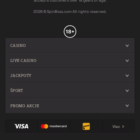
accepts customers over 18 years of age.
2026 © SpinBoss.com All rights reserved.
CASINO
LIVE CASINO
JACKPOTY
ŠPORT
PROMO AKCIE
Viac