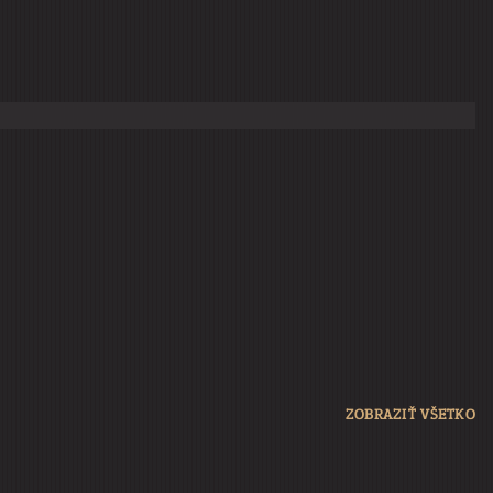
ZOBRAZIŤ VŠETKO