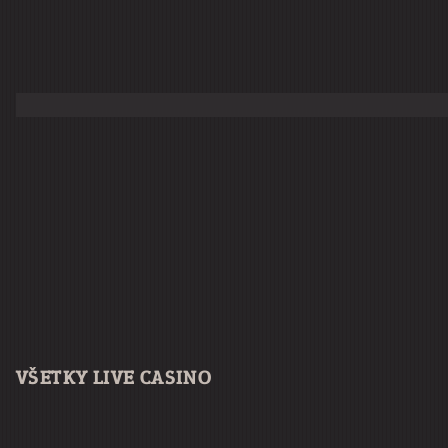
VŠETKY LIVE CASINO