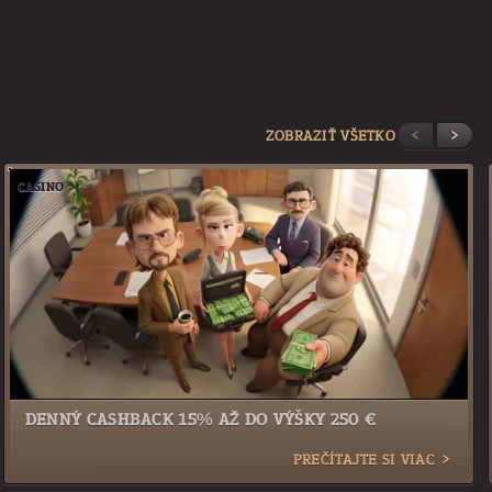
ZOBRAZIŤ VŠETKO
CASINO
DENNÝ CASHBACK 15% AŽ DO VÝŠKY 250 €
PREČÍTAJTE SI VIAC