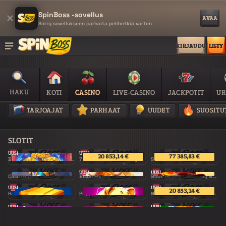
SpinBoss -sovellus
AVAA
Siirry sovellukseen parhaita pelihetkiä varten
KIRJAUDU
LIITY
HAKU
UR
KOTI
LIVE-CASINO
JACKPOTIT
CASINO
TARJOAJAT
PARHAAT
UUDET
SUOSITU
SLOTIT
UUSI
UUSI
20 853,14 €
77 385,83 €
Bonsai Gold 2: Age of Prosperity
777 Streak: Megacharged
Shining Crown
UUSI
UUSI
Cash of Cleopatra
Bison Fortune Coins
Book of Ra Deluxe Buy Bonus
UUSI
UUSI
20 853,14 €
Radiate
Piggy Party XL
Next Stop Riches Hold & Win
UUSI
UUSI
Hot Ross
Coin Spark
4 Pots Riches: Hold And Win
UUSI
2 Wild 2 Die
Fruit million
Coins of Ra Deluxe