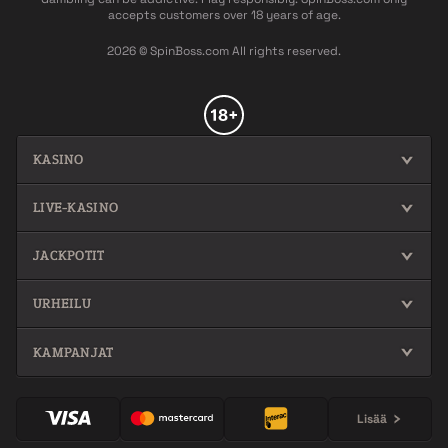
ja muita erikoisominaisuuksia.
accepts customers over 18 years of age.
Kuinka rekisteröityä SpinBoss Casinolle:
2026 © SpinBoss.com All rights reserved.
Paina Rekisteröidy-painiketta.
Valitse tervetulotarjous tai lisää tarjouskoodi, jos sinulla on sellainen.
Voit myös ohittaa tämän vaiheen toistaiseksi.
Syötä sähköpostiosoitteesi ja luo salasana tilillesi.
Rastita ruudut vahvistaaksesi, että olet lukenut ja hyväksynyt
tietosuojakäytännön sekä käyttöehdot. Vahvista myös, että olet
KASINO
täysi-ikäinen.
Täytä loput kentät omilla tiedoillasi.
Paina kohtaa Luo tili.
LIVE-KASINO
Kun olet valmis, voit aloittaa pelaamisen! Tutustu etusivulla kaikkiin
SpinBoss Casinon tarjoamiin mahdollisuuksiin.
JACKPOTIT
PELAA ONLINE-SLOTTIPELEJÄ TUNNETUILTA
PELIVALMISTAJILTA
URHEILU
Mikään casino ei ole täydellinen ilman pelivalmistajia! Me SpinBoss
Casinolla olemme tehneet yhteistyötä alan johtavien pelivalmistajien
KAMPANJAT
kanssa tarjotaksemme pelaajillemme parhaat slottipelit. Slottipelimme
ovat korkealaatuisia, ja voimme taata, että vietät loistavan pelisession
kanssamme.
Jotkut pelaajat haluavat pelata tietyn pelivalmistajan slottipelejä, kun
Lisää
taas toiset rakastavat kokeilla uusia pelejä. Valinta on täysin sinun.
SpinBoss Casinolla voit pelata kolikkopelejä verkossa juuri niin kuin