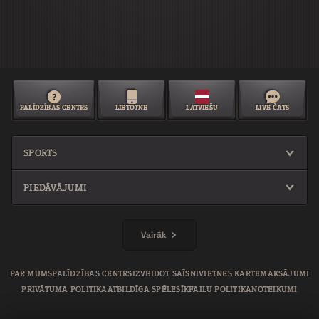
PALĪDZĪBAS CENTRS
LIETOTNE
LATVIEŠU
LIVE ČATS
SPORTS
PIEDĀVĀJUMI
Vairāk
PAR MUMS
PALĪDZĪBAS CENTRS
IZVEIDOT SAĪSNI
VIETNES KARTE
MAKSĀJUMI
PRIVĀTUMA POLITIKA
ATBILDĪGA SPĒLE
SĪKFAILU POLITIKA
NOTEIKUMI