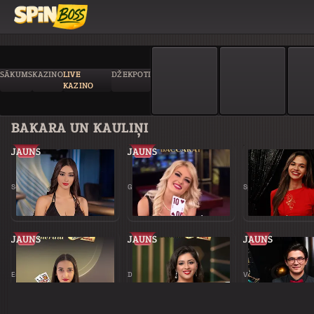
SĀKUMS
KAZINO
LIVE
DŽEKPOTI
RAŽOTĀJI
TOP LIVE KAZINO SPĒLES
GOLD S
KAZINO
BAKARA UN KAULIŅI
JAUNS
JAUNS
Sexy Hall Baccarat 1
Gold Saloon Baccarat
Speed Baccarat
JAUNS
JAUNS
JAUNS
Emerald Hall Baccarat 1
Diamond Hall Baccarat 1
VIP Baccarat