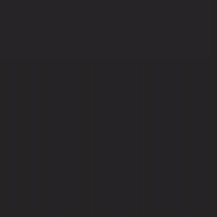
JAUNS
ccarat
The Kickoff
Shangrila Baccarat 5