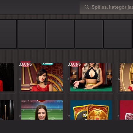
Spēles, kategorija
ALOON
RULETE
BLEKDŽEKS
STARPTAUTISKIE
JAUNS
JAUNS
Gravity Sic Bo
Foxy Baccarat 01
Tao Yuan 
Football Thrill
Baccarat
Baccarat 
167 186,16 €