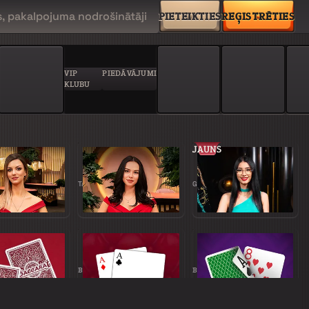
s, pakalpojuma nodrošinātāji
PIETEIKTIES
REĢISTRĒTIES
VIP
PIEDĀVĀJUMI
 GALDI
SPĒĻU ŠOVI
BAKARA UN KAULIŅI
PO
KLUBU
JAUNS
Baccarat 7
Tao Yuan Baccarat 8
Grand Bonus Baccarat
777
Baccarat No Commission
Baccarat Supreme