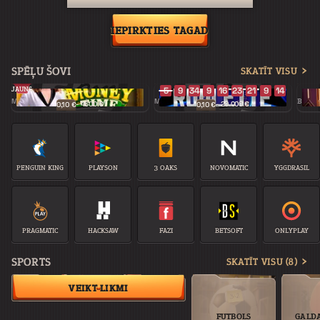
IEPIRKTIES TAGAD
SPĒĻU ŠOVI
SKATĪT VISU
JAUNS
5
9
34
9
16
23
21
9
14
Money Time
Mega Roulette
Blackj
- 4600 €
- 20 000 €
0,10 €
0,10 €
31
25
26
20
21
31
21
19
20
35
32
PENGUIN KING
PLAYSON
3 OAKS
NOVOMATIC
YGGDRASIL
PRAGMATIC
HACKSAW
FAZI
BETSOFT
ONLYPLAY
SPORTS
SKATĪT VISU (8)
VEIKT LIKMI
FUTBOLS
GALDA