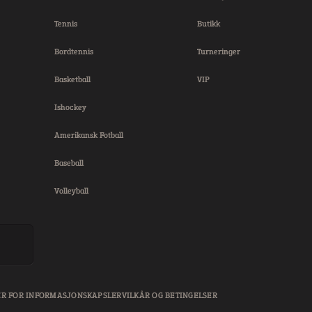
Tennis
Butikk
Bordtennis
Turneringer
Basketball
VIP
Ishockey
Amerikansk Fotball
Baseball
Volleyball
ER FOR INFORMASJONSKAPSLER
VILKÅR OG BETINGELSER