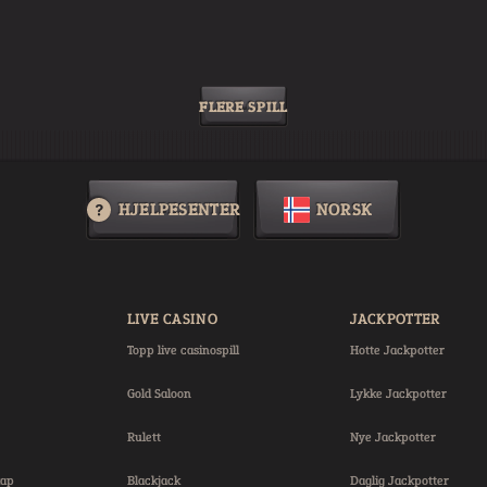
NY
NY
NY
BlackJack A
Speed BlackJack C
BlackJack
FLERE SPILL
HJELPESENTER
NORSK
LIVE CASINO
JACKPOTTER
Topp live casinospill
Hotte Jackpotter
Gold Saloon
Lykke Jackpotter
Rulett
Nye Jackpotter
kap
Blackjack
Daglig Jackpotter