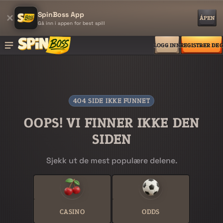
SpinBoss App
ÅPEN
Gå inn i appen for best spill
LOGG INN
REGISTRER DEG
404 SIDE IKKE FUNNET
OOPS! VI FINNER IKKE DEN
SIDEN
Sjekk ut de mest populære delene.
CASINO
ODDS