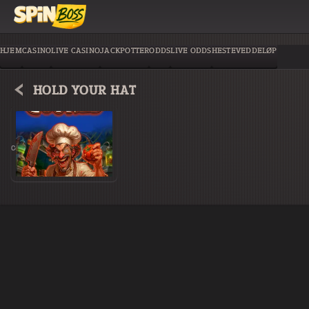
HJEM
CASINO
LIVE CASINO
JACKPOTTER
ODDS
LIVE ODDS
HESTEVEDDELØP
HOLD YOUR HAT
Cooked