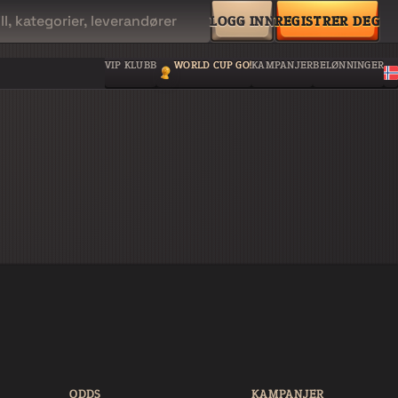
ll, kategorier, leverandører
LOGG INN
REGISTRER DEG
VIP KLUBB
WORLD CUP GO!
KAMPANJER
BELØNNINGER
ODDS
KAMPANJER